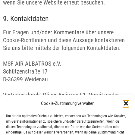
wenn Sie unsere Website erneut besuchen.
9. Kontaktdaten
Für Fragen und/oder Kommentare über unsere
Cookie-Richtlinien und diese Aussage kontaktieren
Sie uns bitte mittels der folgenden Kontaktdaten:
MSF AIR ALBATROS e.V.
Schützenstraße 17
D-36399 Weidenau
Vertreten durch: Oliver Awiszus | 1. Vorsitzender
Cookie-Zustimmung verwalten
Website:
https://www.msf-air-albatros.de
Um dir ein optimales Erlebnis zu bieten, verwenden wir Technologien wie Cookies,
E-Mail:
info@msf-air-albatros.de
um Geräteinformationen zu speichern und/oder darauf zuzugreifen. Wenn du
Telefon:
+49 (0)171 810 62 86
diesen Technologien zustimmst, können wir Daten wie das Surfverhalten oder
eindeutige IDs auf dieser Website verarbeiten. Wenn du deine Zustimmung nicht